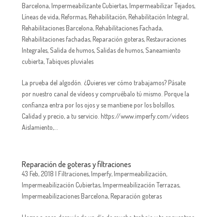
Barcelona
,
Impermeabilizante Cubiertas
,
Impermeabilizar Tejados
,
Líneas de vida
,
Reformas
,
Rehabilitación
,
Rehabilitación Integral
,
Rehabilitaciones Barcelona
,
Rehabilitaciones Fachada
,
Rehabilitaciones fachadas
,
Reparación goteras
,
Restauraciones
Integrales
,
Salida de humos
,
Salidas de humos
,
Saneamiento
cubierta
,
Tabiques pluviales
La prueba del algodón. ¿Quieres ver cómo trabajamos? Pásate
por nuestro canal de vídeos y compruébalo tú mismo. Porque la
confianza entra por los ojos y se mantiene por los bolsillos.
Calidad y precio, a tu servicio. https://www.imperfy.com/videos
Aislamiento,...
Reparación de goteras y filtraciones
43 Feb, 2018
|
Filtraciones
,
Imperfy
,
Impermeabilización
,
Impermeabilización Cubiertas
,
Impermeabilización Terrazas
,
Impermeabilizaciones Barcelona
,
Reparación goteras