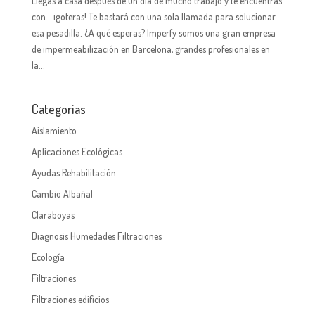
Llegas a casa después de un día de mucho trabajo y te encuentras
con… ¡goteras! Te bastará con una sola llamada para solucionar
esa pesadilla. ¿A qué esperas? Imperfy somos una gran empresa
de impermeabilización en Barcelona, grandes profesionales en
la...
Categorías
Aislamiento
Aplicaciones Ecológicas
Ayudas Rehabilitación
Cambio Albañal
Claraboyas
Diagnosis Humedades Filtraciones
Ecología
Filtraciones
Filtraciones edificios