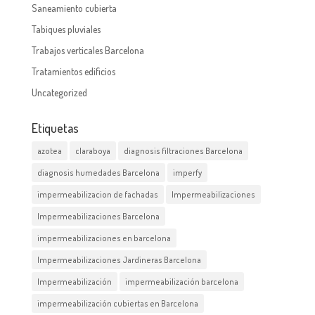
Saneamiento cubierta
Tabiques pluviales
Trabajos verticales Barcelona
Tratamientos edificios
Uncategorized
Etiquetas
azotea
claraboya
diagnosis filtraciones Barcelona
diagnosis humedades Barcelona
imperfy
impermeabilizacion de fachadas
Impermeabilizaciones
Impermeabilizaciones Barcelona
impermeabilizaciones en barcelona
Impermeabilizaciones Jardineras Barcelona
Impermeabilización
impermeabilización barcelona
impermeabilización cubiertas en Barcelona