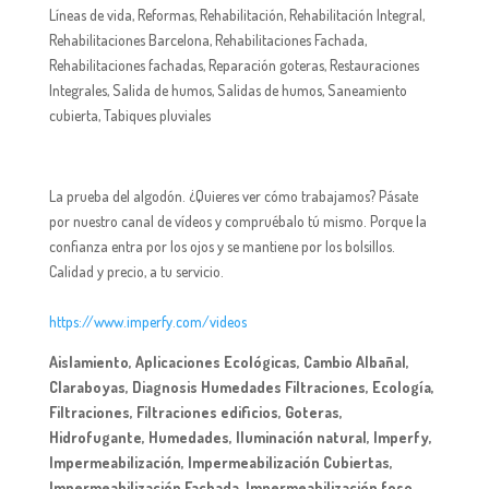
Líneas de vida
,
Reformas
,
Rehabilitación
,
Rehabilitación Integral
,
Rehabilitaciones Barcelona
,
Rehabilitaciones Fachada
,
Rehabilitaciones fachadas
,
Reparación goteras
,
Restauraciones
Integrales
,
Salida de humos
,
Salidas de humos
,
Saneamiento
cubierta
,
Tabiques pluviales
La prueba del algodón. ¿Quieres ver cómo trabajamos? Pásate
por nuestro canal de vídeos y compruébalo tú mismo. Porque la
confianza entra por los ojos y se mantiene por los bolsillos.
Calidad y precio, a tu servicio.
https://www.imperfy.com/videos
Aislamiento, Aplicaciones Ecológicas, Cambio Albañal,
Claraboyas, Diagnosis Humedades Filtraciones, Ecología,
Filtraciones, Filtraciones edificios, Goteras,
Hidrofugante, Humedades, Iluminación natural, Imperfy,
Impermeabilización, Impermeabilización Cubiertas,
Impermeabilización Fachada, Impermeabilización foso