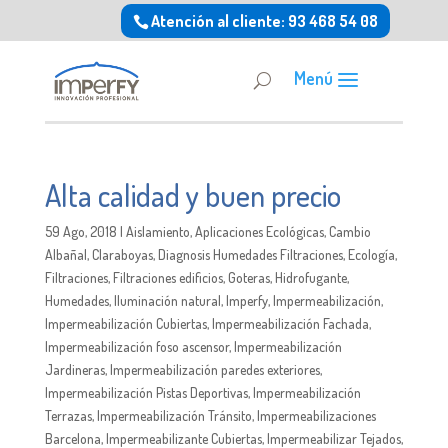
Atención al cliente: 93 468 54 08
Alta calidad y buen precio
59 Ago, 2018
|
Aislamiento
,
Aplicaciones Ecológicas
,
Cambio
Albañal
,
Claraboyas
,
Diagnosis Humedades Filtraciones
,
Ecología
,
Filtraciones
,
Filtraciones edificios
,
Goteras
,
Hidrofugante
,
Humedades
,
Iluminación natural
,
Imperfy
,
Impermeabilización
,
Impermeabilización Cubiertas
,
Impermeabilización Fachada
,
Impermeabilización foso ascensor
,
Impermeabilización
Jardineras
,
Impermeabilización paredes exteriores
,
Impermeabilización Pistas Deportivas
,
Impermeabilización
Terrazas
,
Impermeabilización Tránsito
,
Impermeabilizaciones
Barcelona
,
Impermeabilizante Cubiertas
,
Impermeabilizar Tejados
,