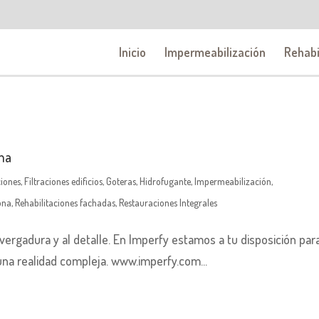
Inicio
Impermeabilización
Rehabi
ona
ciones
,
Filtraciones edificios
,
Goteras
,
Hidrofugante
,
Impermeabilización
,
ona
,
Rehabilitaciones fachadas
,
Restauraciones Integrales
nvergadura y al detalle. En Imperfy estamos a tu disposición para
una realidad compleja. www.imperfy.com...