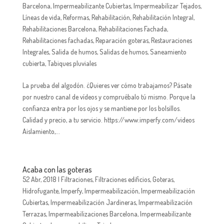
Barcelona
,
Impermeabilizante Cubiertas
,
Impermeabilizar Tejados
,
Líneas de vida
,
Reformas
,
Rehabilitación
,
Rehabilitación Integral
,
Rehabilitaciones Barcelona
,
Rehabilitaciones Fachada
,
Rehabilitaciones fachadas
,
Reparación goteras
,
Restauraciones
Integrales
,
Salida de humos
,
Salidas de humos
,
Saneamiento
cubierta
,
Tabiques pluviales
La prueba del algodón. ¿Quieres ver cómo trabajamos? Pásate
por nuestro canal de vídeos y compruébalo tú mismo. Porque la
confianza entra por los ojos y se mantiene por los bolsillos.
Calidad y precio, a tu servicio. https://www.imperfy.com/videos
Aislamiento,...
Acaba con las goteras
52 Abr, 2018
|
Filtraciones
,
Filtraciones edificios
,
Goteras
,
Hidrofugante
,
Imperfy
,
Impermeabilización
,
Impermeabilización
Cubiertas
,
Impermeabilización Jardineras
,
Impermeabilización
Terrazas
,
Impermeabilizaciones Barcelona
,
Impermeabilizante