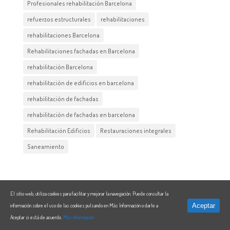
Profesionales rehabilitación Barcelona
refuerzos estructurales
rehabilitaciones
rehabilitaciones Barcelona
Rehabilitaciones fachadas en Barcelona
rehabilitación Barcelona
rehabilitación de edificios en barcelona
rehabilitación de fachadas
rehabilitación de fachadas en barcelona
Rehabilitación Edificios
Restauraciones integrales
Saneamiento
El sitio web, utiliza cookies para facilitar y mejorar la navegación. Puede consultar la
Aceptar
información sobre el uso de las cookies pulsando en Más Información o darle a
Aviso Legal
|
Política de Privacidad
|
Política de cookies
Aceptar si está de acuerdo.
Más información