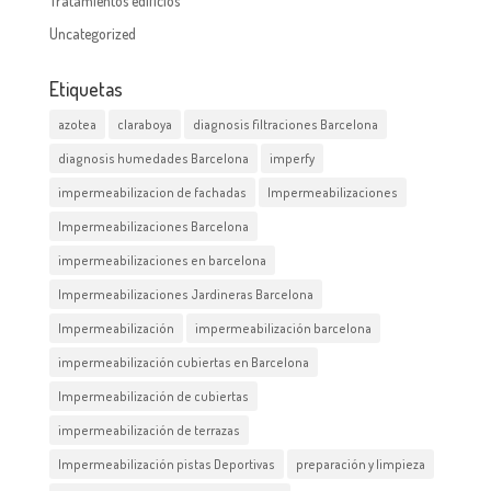
Tratamientos edificios
Uncategorized
Etiquetas
azotea
claraboya
diagnosis filtraciones Barcelona
diagnosis humedades Barcelona
imperfy
impermeabilizacion de fachadas
Impermeabilizaciones
Impermeabilizaciones Barcelona
impermeabilizaciones en barcelona
Impermeabilizaciones Jardineras Barcelona
Impermeabilización
impermeabilización barcelona
impermeabilización cubiertas en Barcelona
Impermeabilización de cubiertas
impermeabilización de terrazas
Impermeabilización pistas Deportivas
preparación y limpieza