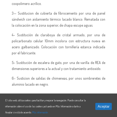
coopolimero acrílico.
3— Sustitucion de cubierta de fibrocemento por una de panel
sándwich con aislamiento térmico lacado blanco. Rematada con
la colocación en la zona superior, de chapa escupe aguas.
4– Sustitución de claraboya de cristal armado, por una de
policarbonato celular 10mm incolora con estructura nueva en
acero galbanizado. Colocación con tornillería estanca indicada
por el fabricante.
5– Sustitución de escalera de gato, por una de varilla de REA de
dimensiones superiores a la actual y con tratamiento antioxido.
6– Susticion de salidas de chimeneas, por unos sombreretes de
aluminio lacado en negro.
El sitio web, utiliza cookies para facilitar y mejorar la navegación. Puede consultar la
Aceptar
información sobre el uso de las cookies pulsando en Más Información o darle a
Aviso Legal
|
Política de Privacidad
|
Política de cookies
Aceptar si está de acuerdo.
Más información